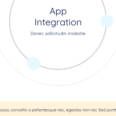
App
Integration
Donec sollicitudin molestie
sa, convallis a pellentesque nec, egestas non nisi. Sed portti