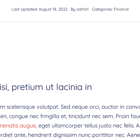
Last Updated: August 18, 2022
By
admin
Categories:
Finance
si, pretium ut lacinia in
am scelerisque volutpat. Sed neque orci, auctor in conva
n, congue nec fringilla et, tincidunt nec sem. Proin fau
enenatis augue
, eget ullamcorper tellus justo nec felis. 
et ante, hendrerit dignissim nunc porttitor nec. Aenea