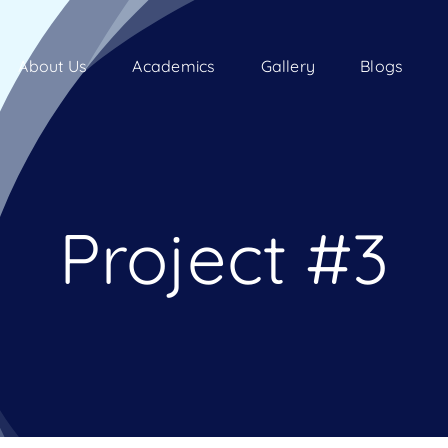
About Us
Academics
Gallery
Blogs
Project #3