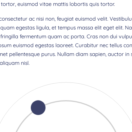
 tortor, euismod vitae mattis lobortis quis tortor.
onsectetur ac nisi non, feugiat euismod velit. Vestibul
 quam egestas ligula, et tempus massa elit eget elit. 
 fringilla fermentum quam ac porta. Cras non dui vulput
psum euismod egestas laoreet. Curabitur nec tellus conva
it amet pellentesque purus. Nullam diam sapien, auctor in
aliquam nisl.