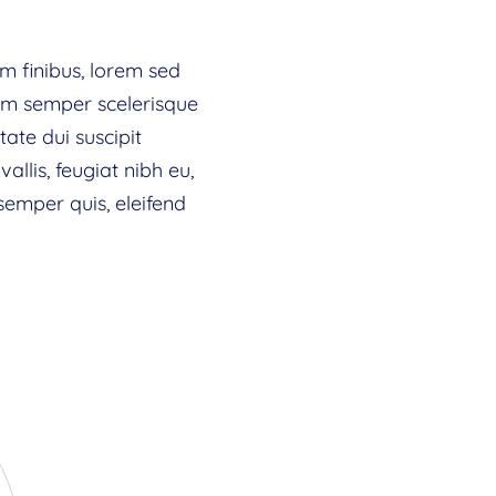
um finibus, lorem sed
Nam semper scelerisque
ate dui suscipit
llis, feugiat nibh eu,
 semper quis, eleifend